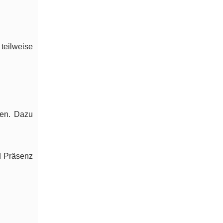
 teilweise
ten. Dazu
d Präsenz