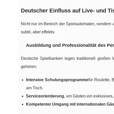
Deutscher Einfluss auf Live- und Ti
Nicht nur im Bereich der Spielautomaten, sondern a
subtil, aber effektiv.
Ausbildung und Professionalität des Pe
Deutsche Spielbanken legen traditionell großen 
gehören:
Intensive Schulungsprogramme
für Roulette,
am Tisch.
Serviceorientierung
, um Gästen ein exklusives,
Kompetenter Umgang mit internationalen Gä