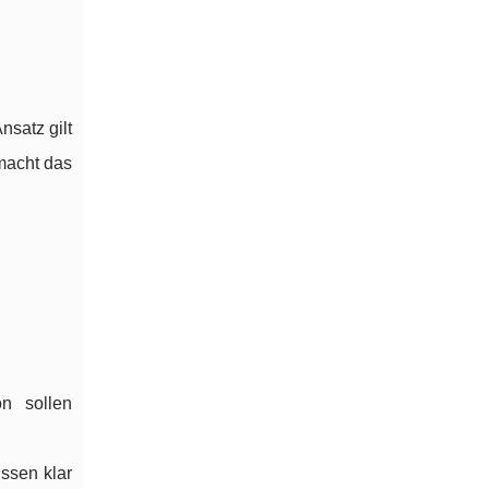
nsatz gilt
 macht das
n sollen
ssen klar