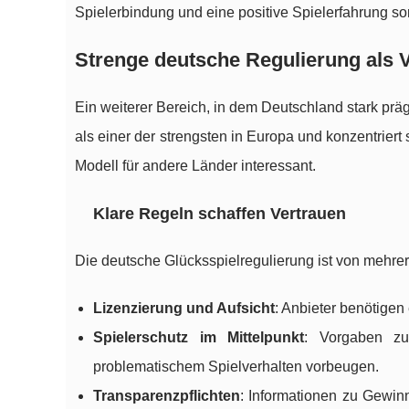
Spielerbindung und eine positive Spielerfahrung so
Strenge deutsche Regulierung als V
Ein weiterer Bereich, in dem Deutschland stark präg
als einer der strengsten in Europa und konzentrier
Modell für andere Länder interessant.
Klare Regeln schaffen Vertrauen
Die deutsche Glücksspielregulierung ist von mehre
Lizenzierung und Aufsicht
: Anbieter benötigen 
Spielerschutz im Mittelpunkt
: Vorgaben zu
problematischem Spielverhalten vorbeugen.
Transparenzpflichten
: Informationen zu Gewi