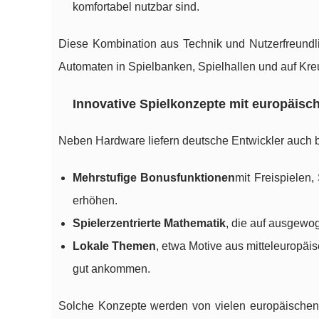
komfortabel nutzbar sind.
Diese Kombination aus Technik und Nutzerfreundli
Automaten in Spielbanken, Spielhallen und auf Kreuz
Innovative Spielkonzepte mit europäisch
Neben Hardware liefern deutsche Entwickler auch b
Mehrstufige Bonusfunktionen
mit Freispielen
erhöhen.
Spielerzentrierte Mathematik
, die auf ausgewoge
Lokale Themen
, etwa Motive aus mitteleuropäi
gut ankommen.
Solche Konzepte werden von vielen europäischen 