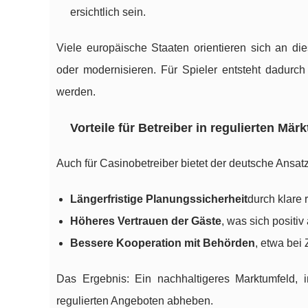
ersichtlich sein.
Viele europäische Staaten orientieren sich an d
oder modernisieren. Für Spieler entsteht dadurch
werden.
Vorteile für Betreiber in regulierten Mär
Auch für Casinobetreiber bietet der deutsche Ansa
Längerfristige Planungssicherheit
durch klare
Höheres Vertrauen der Gäste
, was sich positi
Bessere Kooperation mit Behörden
, etwa bei
Das Ergebnis: Ein nachhaltigeres Marktumfeld, 
regulierten Angeboten abheben.