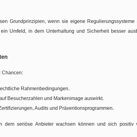
iesen Grundprinzipien, wenn sie eigene Regulierungssysteme
 ein Umfeld, in dem Unterhaltung und Sicherheit besser ausb
kten
tz Chancen:
 rechtliche Rahmenbedingungen.
v auf Besucherzahlen und Markenimage auswirkt.
 Zertifizierungen, Audits und Präventionsprogrammen.
in dem seriöse Anbieter wachsen können und sich positiv 