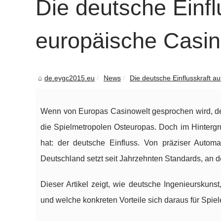
Die deutsche Einfl
europäische Casin
de.eygc2015.eu
News
Die deutsche Einflusskraft au
Wenn von Europas Casinowelt gesprochen wird, de
die Spielmetropolen Osteuropas. Doch im Hintergru
hat: der deutsche Einfluss. Von präziser Autom
Deutschland setzt seit Jahrzehnten Standards, an d
Dieser Artikel zeigt, wie deutsche Ingenieurskun
und welche konkreten Vorteile sich daraus für Spie