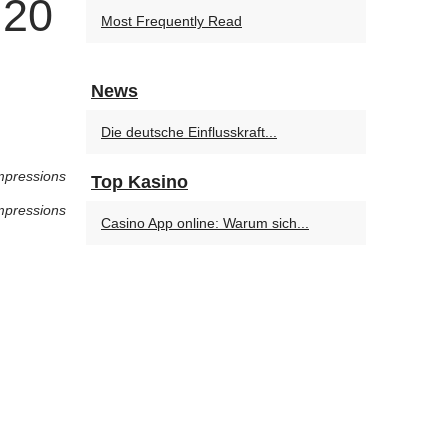
 20
Most Frequently Read
News
Die deutsche Einflusskraft...
mpressions
Top Kasino
mpressions
Casino App online: Warum sich...